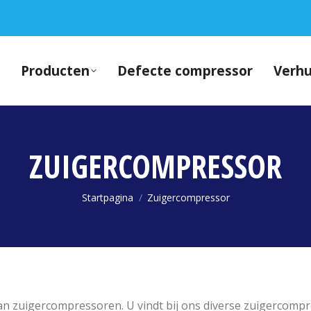
Producten
Defecte compressor
Verh
ZUIGERCOMPRESSOR
Je bent hier:
Startpagina
Zuigercompressor
aan zuigercompressoren. U vindt bij ons diverse zuigercom