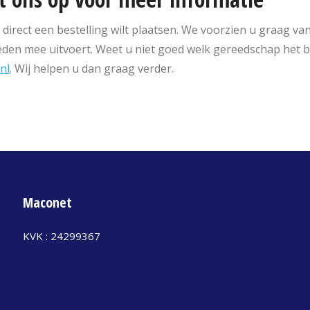
direct een bestelling wilt plaatsen. We voorzien u graag v
en mee uitvoert. Weet u niet goed welk gereedschap het be
nl
. Wij helpen u dan graag verder.
Maconet
KVK : 24299367