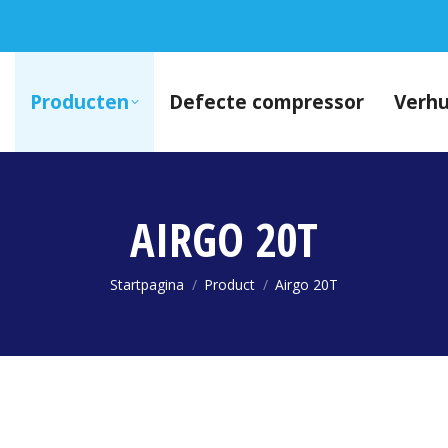
Producten
Defecte compressor
Verh
AIRGO 20T
Je bent hier:
Startpagina
Product
Airgo 20T