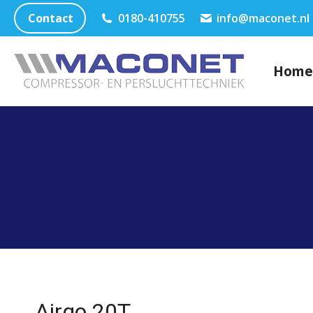
Contact
0180-410755
info@maconet.nl
Home
Airgo 20T