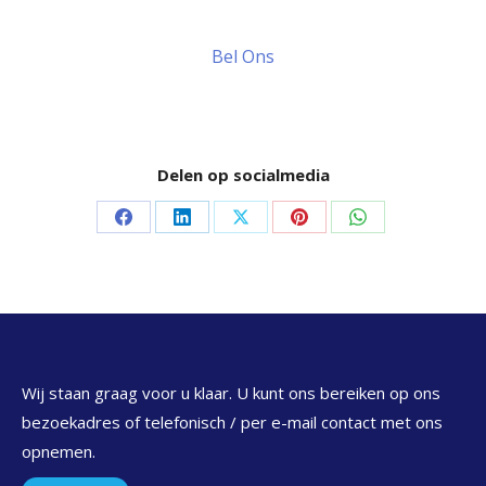
Bel Ons
Delen op socialmedia
Delen
Delen
Delen
Delen
Delen
op
op
op
op
op
Facebook
LinkedIn
X
Pinterest
WhatsApp
Wij staan graag voor u klaar. U kunt ons bereiken op ons
bezoekadres of telefonisch / per e-mail contact met ons
opnemen.