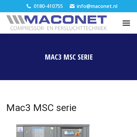
0180-410755
info@maconet.nl
MAC3 MSC SERIE
Je bent hier:
Mac3 MSC serie