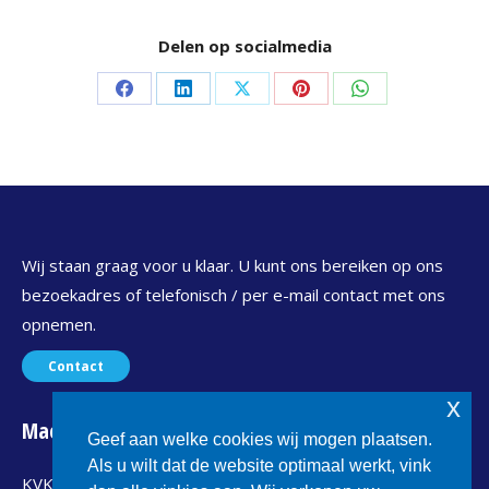
Delen op socialmedia
Delen
Delen
Delen
Delen
Delen
op
op
op
op
op
Facebook
LinkedIn
X
Pinterest
WhatsApp
Wij staan graag voor u klaar. U kunt ons bereiken op ons
bezoekadres of telefonisch / per e-mail contact met ons
opnemen.
Contact
x
Maconet
Geef aan welke cookies wij mogen plaatsen.
Als u wilt dat de website optimaal werkt, vink
KVK : 24299367