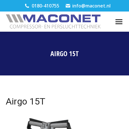
0180-410755
info@maconet.nl
AIRGO 15T
Je bent hier:
Airgo 15T