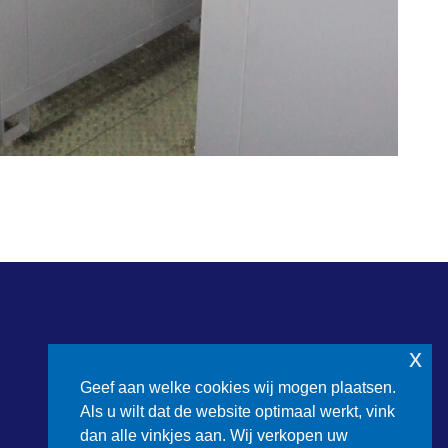
x
Geef aan welke cookies wij mogen plaatsen.
Als u wilt dat de website optimaal werkt, vink
dan alle vinkjes aan. Wij verkopen uw