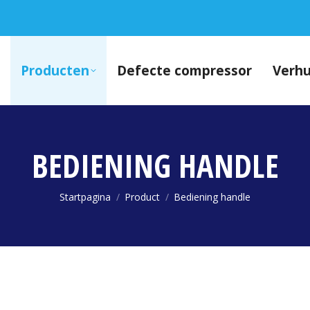
Producten
Defecte compressor
Verh
BEDIENING HANDLE
Je bent hier:
Startpagina
Product
Bediening handle