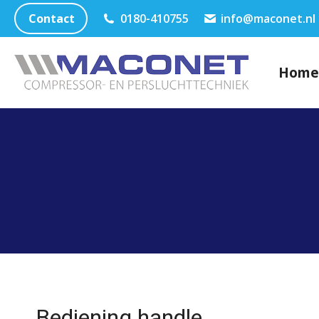
Contact
0180-410755
info@maconet.nl
Home
Bediening handle