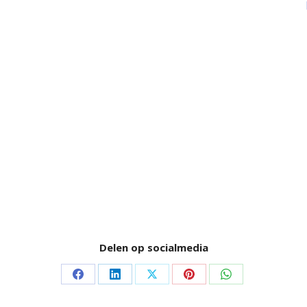
Delen op socialmedia
Delen
Delen
Delen
Delen
Delen
op
op
op
op
op