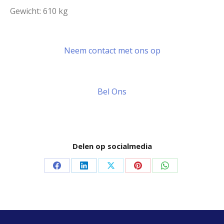
Gewicht: 610 kg
Neem contact met ons op
Bel Ons
Delen op socialmedia
Delen
Delen
Delen
Delen
Delen
op
op
op
op
op
Facebook
LinkedIn
X
Pinterest
WhatsApp