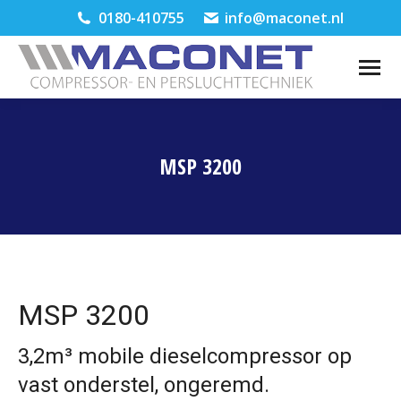
0180-410755
info@maconet.nl
MSP 3200
Je bent hier:
MSP 3200
3,2m³ mobile dieselcompressor op
vast onderstel, ongeremd.