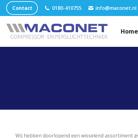
Contact
0180-410755
info@maconet.nl
Home
Wij hebben doorlopend een wisselend assortiment g