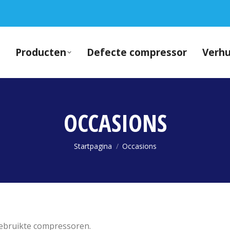
Producten
Defecte compressor
Verh
OCCASIONS
Je bent hier:
Startpagina
Occasions
ebruikte compressoren.