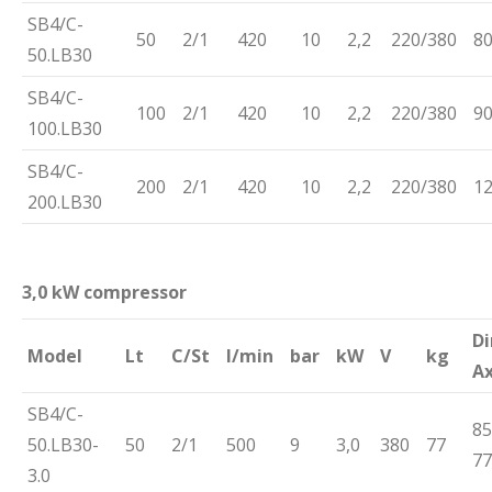
SB4/C-
50
2/1
420
10
2,2
220/380
8
50.LB30
SB4/C-
100
2/1
420
10
2,2
220/380
9
100.LB30
SB4/C-
200
2/1
420
10
2,2
220/380
1
200.LB30
3,0 kW compressor
D
Model
Lt
C/St
l/min
bar
kW
V
kg
A
SB4/C-
85
50.LB30-
50
2/1
500
9
3,0
380
77
77
3.0