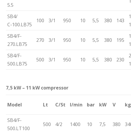
5.5
SB4/
1
100
3/1
950
10
5,5
380
143
С-100.LB75
SB4/F-
1
270
3/1
950
10
5,5
380
195
270.LB75
SB4/F-
2
500
3/1
950
10
5,5
380
230
500.LB75
7,5 kW – 11 kW compressor
Model
Lt
C/St
l/min
bar
kW
V
kg
SB4/F-
500
4/2
1400
10
7,5
380
34
500.LT100