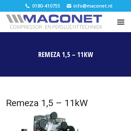
0180-410755
info@maconet.nl
REMEZA 1,5 – 11KW
Je bent hier:
Remeza 1,5 – 11kW