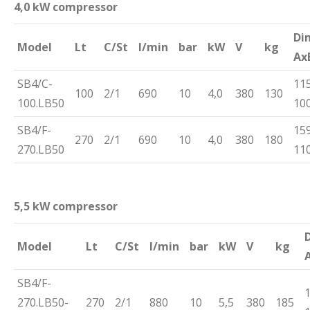
4,0 kW compressor
Di
Model
Lt
C/St
l/min
bar
kW
V
kg
Aх
SB4/C-
115
100
2/1
690
10
4,0
380
130
100.LB50
10
SB4/F-
159
270
2/1
690
10
4,0
380
180
270.LB50
11
5,5 kW compressor
Model
Lt
C/St
l/min
bar
kW
V
kg
SB4/F-
1
270.LB50-
270
2/1
880
10
5,5
380
185