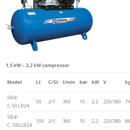
1,5 kW – 2,2 kW compressor
Model
Lt
C/St
l/min
bar
kW
V
k
SB4/
50
2/1
360
10
2,2
220/380
7
С-50.LB24
SB4/
100
2/1
360
10
2,2
220/380
8
С-100.LB24