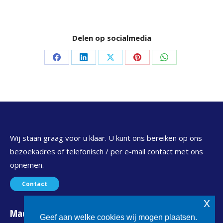
Delen op socialmedia
Delen
Delen
Delen
Delen
Delen
op
op
op
op
op
Facebook
LinkedIn
X
Pinterest
WhatsApp
Wij staan graag voor u klaar. U kunt ons bereiken op ons
bezoekadres of telefonisch / per e-mail contact met ons
opnemen.
Contact
x
Maconet
Geef aan welke cookies wij mogen plaatsen.