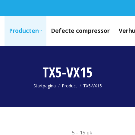
Producten
Defecte compressor
Verh
TX5-VX15
Je bent hier:
Startpagina
Product
TX5-VX15
5 – 15 pk