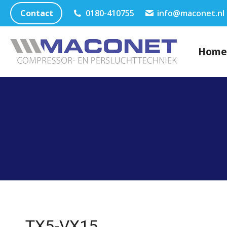
Contact
0180-410755
info@maconet.nl
Home
TX5-VX15