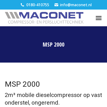
0180-410755
info@maconet.nl
MSP 2000
Je bent hier:
MSP 2000
2m³ mobile dieselcompressor op vast
onderstel, ongeremd.