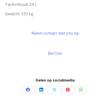
Tankinhoud: 24 L
Gewicht: 533 kg
Neem contact met ons op
Bel Ons
Delen op socialmedia
Delen
Delen
Delen
Delen
Delen
op
op
op
op
op
Facebook
LinkedIn
X
Pinterest
WhatsApp