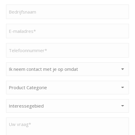
Bedrijfsnaam
(Vereist)
E-
mailadres
(Vereist)
Telefoonnummer
(Vereist)
Ik
neem
contact
Product
met
Categorie
je
(Vereist)
Interessegebied
op
(Vereist)
omdat
Uw
(Vereist)
vraag*