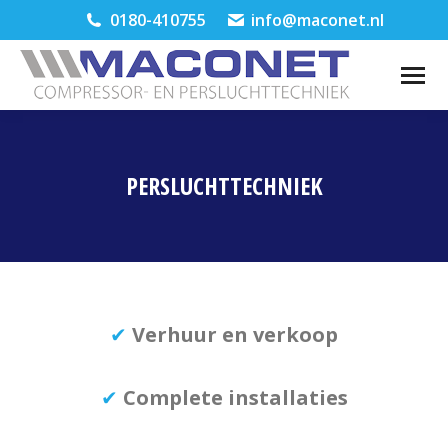
0180-410755
info@maconet.nl
PERSLUCHTTECHNIEK
Je bent hier:
✔
Verhuur en verkoop
✔
Complete installaties