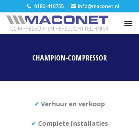
0180-410755
info@maconet.nl
CHAMPION-COMPRESSOR
Je bent hier:
✔
Verhuur en verkoop
✔
Complete installaties