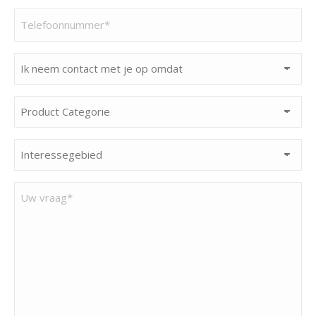
(Vereist)
Telefoonnummer
(Vereist)
Ik
neem
contact
Product
met
Categorie
je
(Vereist)
Interessegebied
op
(Vereist)
omdat
Uw
(Vereist)
vraag*
(Vereist)