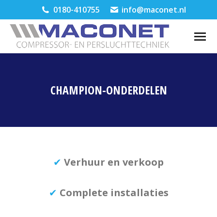
0180-410755
info@maconet.nl
CHAMPION-ONDERDELEN
Je bent hier:
✔
Verhuur en verkoop
✔
Complete installaties