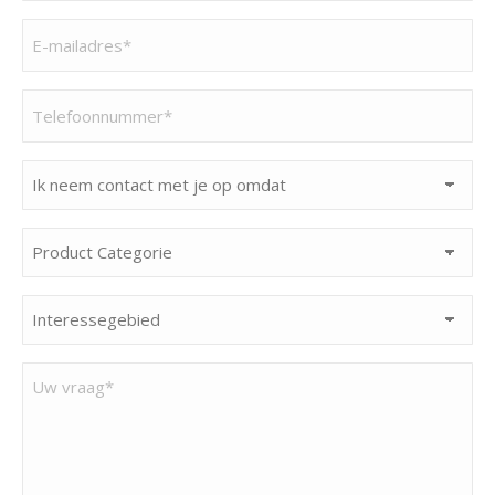
E-
mailadres
(Vereist)
Telefoonnummer
(Vereist)
Ik
neem
contact
Product
met
Categorie
je
(Vereist)
Interessegebied
op
(Vereist)
omdat
Uw
(Vereist)
vraag*
(Vereist)