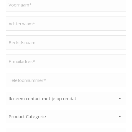
Voornaam
(Vereist)
Achternaam
(Vereist)
Bedrijfsnaam
(Vereist)
E-
mailadres
(Vereist)
Telefoonnummer
(Vereist)
Ik
neem
contact
Product
met
Categorie
je
(Vereist)
Interessegebied