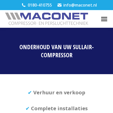
0180-410755
info@maconet.nl
ONDERHOUD VAN UW SULLAIR-
COMPRESSOR
Je bent hier:
✔
Verhuur en verkoop
✔
Complete installaties