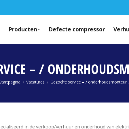
Producten
Defecte compressor
Verh
ERVICE – / ONDERHOUDSM
Je bent hier:
Startpagina
Vacatures
Gezocht: service – / onderhoudsmonteur
pecialiseerd in de verkoop/verhuur en onderhoud van elekt