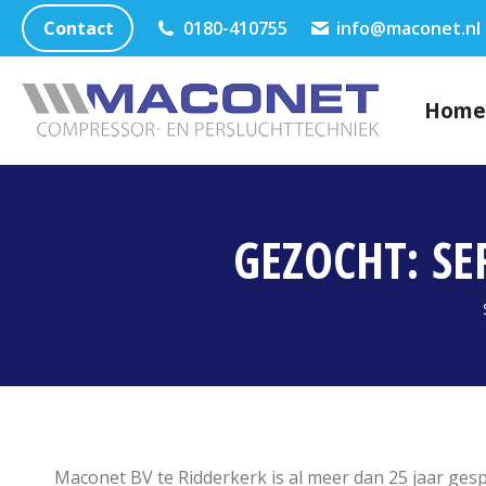
Contact
0180-410755
info@maconet.nl
Home
GEZOCHT: S
Maconet BV te Ridderkerk is al meer dan 25 jaar ges