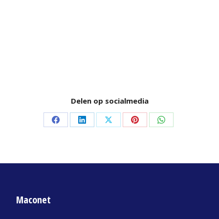
Delen op socialmedia
Delen
Delen
Delen
Delen
Delen
op
op
op
op
op
Facebook
LinkedIn
X
Pinterest
WhatsApp
Maconet