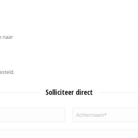
n naar
esteld.
Solliciteer direct
Achternaam
(Vereist)