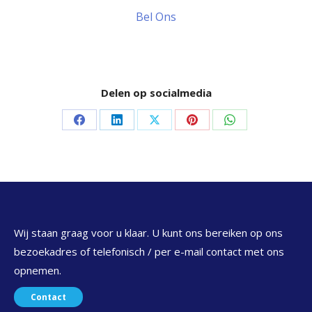
Bel Ons
Delen op socialmedia
Delen
Delen
Delen
Delen
Delen
op
op
op
op
op
Facebook
LinkedIn
X
Pinterest
WhatsApp
Wij staan graag voor u klaar. U kunt ons bereiken op ons
bezoekadres of telefonisch / per e-mail contact met ons
opnemen.
Contact