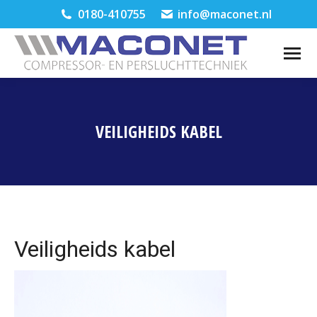
0180-410755
info@maconet.nl
VEILIGHEIDS KABEL
Je bent hier:
Veiligheids kabel