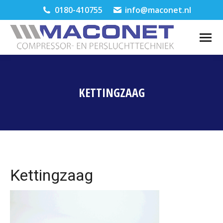
0180-410755
info@maconet.nl
KETTINGZAAG
Je bent hier:
Kettingzaag