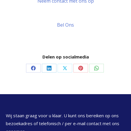
Neem contact met ons op
Bel Ons
Delen op socialmedia
Delen
Delen
Delen
Delen
Delen
op
op
op
op
op
Facebook
LinkedIn
X
Pinterest
WhatsApp
Wij staan graag voor u klaar. U kunt ons bereiken op ons
bezoekadres of telefonisch / per e-mail contact met ons