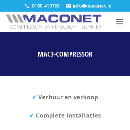
0180-410755
info@maconet.nl
MAC3-COMPRESSOR
Je bent hier:
✔
Verhuur en verkoop
✔
Complete installaties