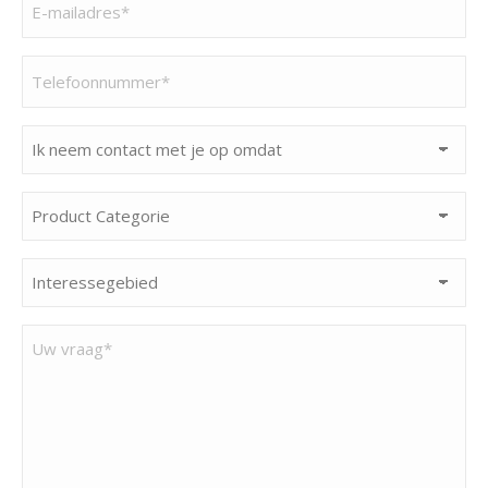
mailadres
(Vereist)
Telefoonnummer
(Vereist)
Ik
neem
contact
Product
met
Categorie
je
(Vereist)
Interessegebied
op
(Vereist)
omdat
Uw
(Vereist)
vraag*
(Vereist)